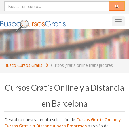
Toggl
navig
Busco Cursos Gratis
Cursos gratis online trabajadores
Cursos Gratis Online y a Distancia
en Barcelona
Descubra nuestra amplia selección de
Cursos Gratis Online y
Cursos Gratis a Distancia para Empresas
a través de