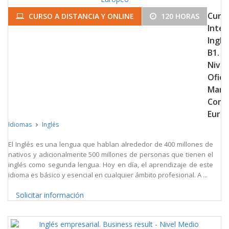
Curs
CURSO A DISTANCIA Y ONLINE
120 HORAS
Inten
Inglé
B1.
Nivel
Oficia
Marc
Com
Euro
Idiomas
Inglés
El Inglés es una lengua que hablan alrededor de 400 millones de
nativos y adicionalmente 500 millones de personas que tienen el
inglés como segunda lengua. Hoy en día, el aprendizaje de este
idioma es básico y esencial en cualquier ámbito profesional. A ...
Solicitar información