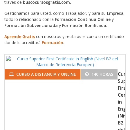
través de
buscocursosgratis.com.
Gestionamos para usted, como Trabajador, y para su Empresa,
todo lo relacionado con la
Formación Continua Online
y
Formación Subvencionada
y
Formación Bonificada.
Aprende Gratis
con nosotros y recibirás el curso un certificado
donde le acreditará
Formación
.
Curs
CURSO A DISTANCIA Y ONLINE
140 HORAS
Super
First
Certi
in
Engli
(Nive
B2
del