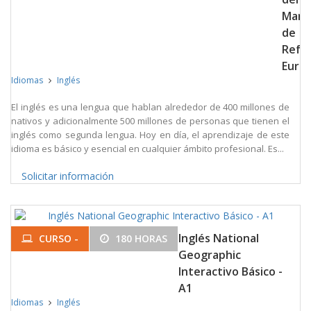
Marc
de
Refe
Euro
Idiomas
Inglés
El inglés es una lengua que hablan alrededor de 400 millones de
nativos y adicionalmente 500 millones de personas que tienen el
inglés como segunda lengua. Hoy en día, el aprendizaje de este
idioma es básico y esencial en cualquier ámbito profesional. Es...
Solicitar información
Inglés National
CURSO -
180 HORAS
Geographic
Interactivo Básico -
A1
Idiomas
Inglés