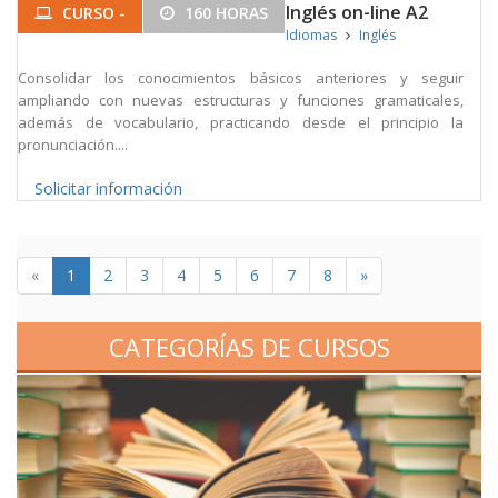
Inglés on-line A2
CURSO -
160 HORAS
Idiomas
Inglés
Consolidar los conocimientos básicos anteriores y seguir
ampliando con nuevas estructuras y funciones gramaticales,
además de vocabulario, practicando desde el principio la
pronunciación....
Solicitar información
«
1
2
3
4
5
6
7
8
»
CATEGORÍAS DE CURSOS