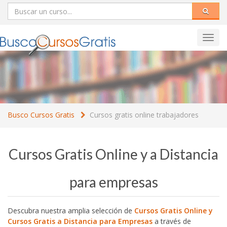
Toggl
navig
Busco Cursos Gratis
Cursos gratis online trabajadores
Cursos Gratis Online y a Distancia
para empresas
Descubra nuestra amplia selección de
Cursos Gratis Online y
Cursos Gratis a Distancia para Empresas
a través de