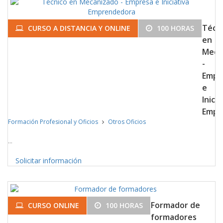
Técn
CURSO A DISTANCIA Y ONLINE
100 HORAS
en
Meca
-
Empr
e
Inicia
Empr
Formación Profesional y Oficios
Otros Oficios
...
Solicitar información
Formador de
CURSO ONLINE
100 HORAS
formadores