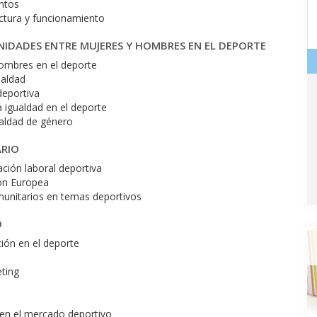
entos
uctura y funcionamiento
NIDADES ENTRE MUJERES Y HOMBRES EN EL DEPORTE
 hombres en el deporte
ualdad
deportiva
 igualdad en el deporte
ualdad de género
ARIO
ación laboral deportiva
ión Europea
omunitarios en temas deportivos
O
ión en el deporte
ting
 en el mercado deportivo