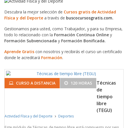
Descubra la mejor selección de
Cursos gratis de Actividad
Física y del Deporte
a través de
buscocursosgratis.com.
Gestionamos para usted, como Trabajador, y para su Empresa,
todo lo relacionado con la
Formación Continua Online
y
Formación Subvencionada
y
Formación Bonificada.
Aprende Gratis
con nosotros y recibirás el curso un certificado
donde le acreditará
Formación
.
Técnicas
CURSO A DISTANCIA
120 HORAS
de
tiempo
libre
(TEGU)
Actividad Física y del Deporte
Deportes
Este módulo de Técnicas de tiempo libre está compuesto por seis