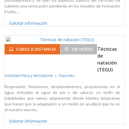
Sociodeportiva y se fijan los aspectos básicos del currículo, ha
cubierto una renovación pendiente en los estudios de Formación
Profes...
Solicitar información
Técnicas
CURSO A DISTANCIA
100 HORAS
de
natación
(TEGU)
Actividad Física y del Deporte
Deportes
Respiración, flotaciones, desplazamientos, propulsiones en el
agua, entradas al agua de pie o de cabeza, un sinfín de
habilidades que vamos adquiriendo desde edades tempranas
que hacen que la adaptación a un medio (el acuático) que no es
el nuestro sea mu...
Solicitar información