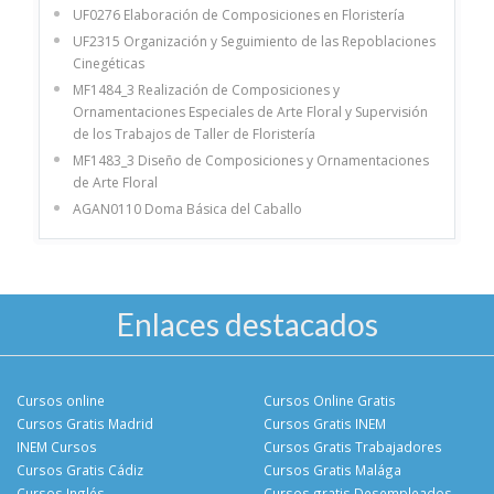
UF0276 Elaboración de Composiciones en Floristería
UF2315 Organización y Seguimiento de las Repoblaciones
Cinegéticas
MF1484_3 Realización de Composiciones y
Ornamentaciones Especiales de Arte Floral y Supervisión
de los Trabajos de Taller de Floristería
MF1483_3 Diseño de Composiciones y Ornamentaciones
de Arte Floral
AGAN0110 Doma Básica del Caballo
Enlaces destacados
Cursos online
Cursos Online Gratis
Cursos Gratis Madrid
Cursos Gratis INEM
INEM Cursos
Cursos Gratis Trabajadores
Cursos Gratis Cádiz
Cursos Gratis Malága
Cursos Inglés
Cursos gratis Desempleados