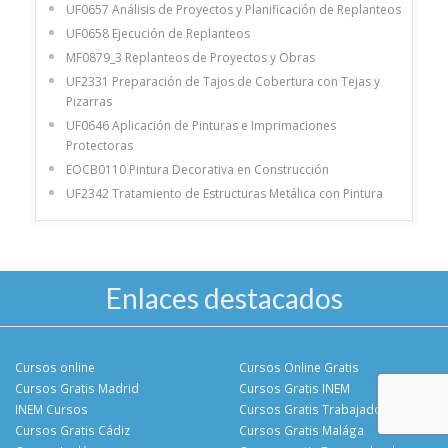
UF0657 Análisis de Proyectos y Planificación de Replanteos
UF0658 Ejecución de Replanteos
MF0879_3 Replanteos de Proyectos y Obras
UF2331 Preparación de Tajos de Cobertura con Tejas y
Pizarras
UF0646 Aplicación de Pinturas e Imprimaciones
Protectoras
EOCB0110 Pintura Decorativa en Construcción
UF2342 Tratamiento de Estructuras Metálica con Pintura
Enlaces destacados
Cursos online
Cursos Online Gratis
Cursos Gratis Madrid
Cursos Gratis INEM
INEM Cursos
Cursos Gratis Trabajadores
Cursos Gratis Cádiz
Cursos Gratis Malága