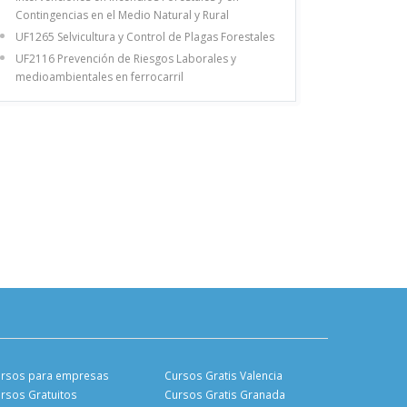
Contingencias en el Medio Natural y Rural
UF1265 Selvicultura y Control de Plagas Forestales
UF2116 Prevención de Riesgos Laborales y
medioambientales en ferrocarril
rsos para empresas
Cursos Gratis Valencia
rsos Gratuitos
Cursos Gratis Granada