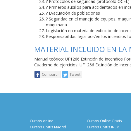
? Protocolos de seguridad (protocolo OCEL)
? Primeros auxilios para accidentados en inc
? Evacuación de poblaciones
? Seguridad en el manejo de equipos, maquin
maquinaria
Legislación en materia de extinción de incendi
Responsabilidad legal por/en los incendios f
MATERIAL INCLUIDO EN LA
Manual teórico: UF1266 Extinción de Incendios For
Cuaderno de ejercicios: UF1266 Extinción de Incen
Compartir
Tweet
Cursos online
Cursos Online Gratis
Cursos Gratis Madrid
Cursos Gratis INEM