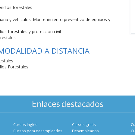
endios forestales
aria y vehículos. Mantenimiento preventivo de equipos y
os forestales y protección civil
orestales
 MODALIDAD A DISTANCIA
estales
dios Forestales
Enlaces destacados
Cursos Inglés
Cursos gratis
Cu
Cursos para desempleados
Desempleados
Cu