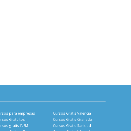
rsos para empresas
Cursos Gratis Valencia
rsos Gratuitos
Cursos Gratis Granada
rsos gratis INEM
Cursos Gratis Sanidad