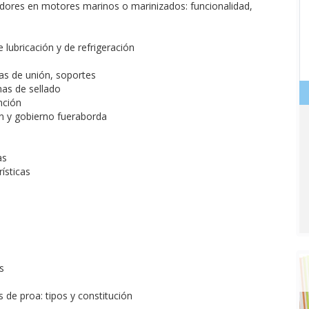
iadores en motores marinos o marinizados: funcionalidad,
e lubricación y de refrigeración
inas de unión, soportes
mas de sellado
unción
ón y gobierno fueraborda
as
ísticas
s
s de proa: tipos y constitución