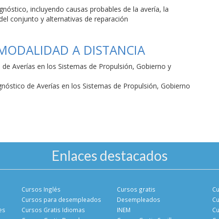
gnóstico, incluyendo causas probables de la avería, la
del conjunto y alternativas de reparación
 MODALIDAD A DISTANCIA
 de Averías en los Sistemas de Propulsión, Gobierno y
gnóstico de Averías en los Sistemas de Propulsión, Gobierno
Enlaces destacados
Cursos Inglés
Cursos gratis
Cu
Cursos para desempleados
Desempleados
Cu
es
Cursos Gratis Idiomas
INEM
Cu