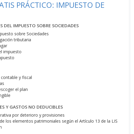
TIS PRÁCTICO: IMPUESTO DE
OS DEL IMPUESTO SOBRE SOCIEDADES
mpuesto sobre Sociedades
ación tributaria
agar
el impuesto
mpuesto
contable y fiscal
as
 escoger el plan
ngible
NES Y GASTOS NO DEDUCIBLES
orativa por deterioro y provisiones
de los elementos patrimoniales según el Artículo 13 de la LIS
n