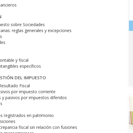
nancieros
N
mpuesto sobre Sociedades
tarias: reglas generales y excepciones
es
des
ontable y fiscal
ntangibles específicos
ESTIÓN DEL IMPUESTO
Resultado Fiscal
asivos por impuesto corriente
s y pasivos por impuestos diferidos
as
os registrados en patrimonio
siciones
repancia fiscal sin relación con fusiones