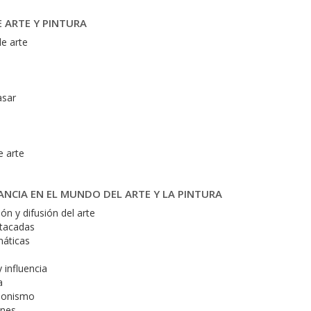
E ARTE Y PINTURA
de arte
a
asar
e arte
ANCIA EN EL MUNDO DEL ARTE Y LA PINTURA
ón y difusión del arte
stacadas
máticas
l
 influencia
a
sionismo
ones