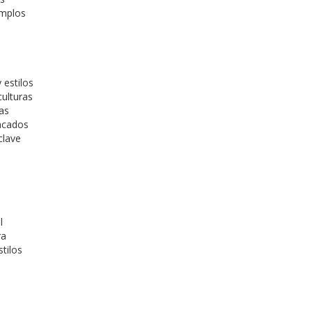
emplos
 estilos
culturas
as
tacados
clave
l
ra
tilos