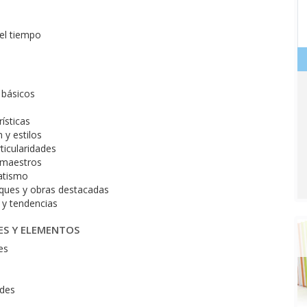
del tiempo
 básicos
ísticas
 y estilos
ticularidades
y maestros
matismo
ques y obras destacadas
s y tendencias
ES Y ELEMENTOS
es
ades