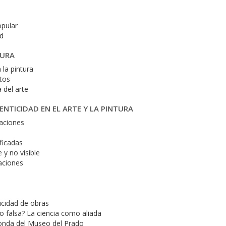
opular
ad
TURA
 la pintura
tos
a del arte
ENTICIDAD EN EL ARTE Y LA PINTURA
caciones
ficadas
 y no visible
caciones
ticidad de obras
 falsa? La ciencia como aliada
conda del Museo del Prado