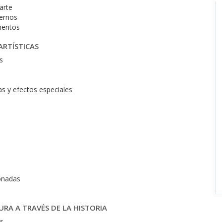
 arte
dernos
umentos
ARTÍSTICAS
as
as y efectos especiales
ionadas
URA A TRAVÉS DE LA HISTORIA
as