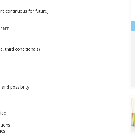
nt continuous for future)
MENT
, third conditionals)
and possibility
uide
tions
ics