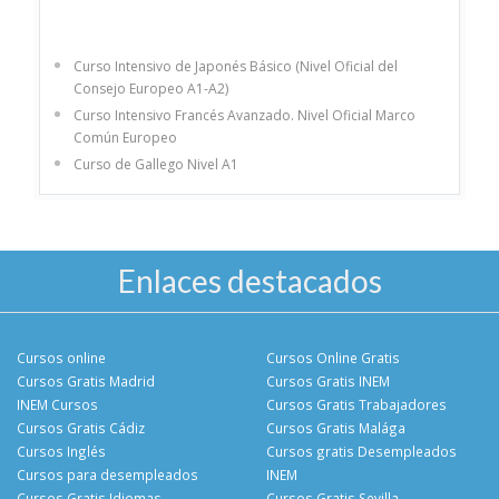
Curso Intensivo de Japonés Básico (Nivel Oficial del
Consejo Europeo A1-A2)
Curso Intensivo Francés Avanzado. Nivel Oficial Marco
Común Europeo
Curso de Gallego Nivel A1
Enlaces destacados
Cursos online
Cursos Online Gratis
Cursos Gratis Madrid
Cursos Gratis INEM
INEM Cursos
Cursos Gratis Trabajadores
Cursos Gratis Cádiz
Cursos Gratis Malága
Cursos Inglés
Cursos gratis Desempleados
Cursos para desempleados
INEM
Cursos Gratis Idiomas
Cursos Gratis Sevilla