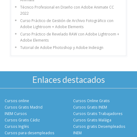
Técnico Profesional en Diseño con Adobe Animate CC
2022
Curso Práctico de Gestión de Archivo Fotográfico con
Adobe Lightroom + Adobe Elements
Curso Práctico de Revelado RAW con Adobe Lightroom +
Adobe Elements
Tutorial de Adobe Photoshop y Adobe Indesign
Enlaces destacados
Cursos online
Cursos Online Gratis
Cursos Gratis Madrid
Cursos Gratis INEM
INEM Cursos
Cursos Gratis Trabajadores
Cursos Gratis Cádiz
Cursos Gratis Malága
Cursos Inglés
Cursos gratis Desempleados
Cursos para desempleados
INEM