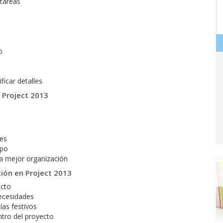
tareas
o
ficar detalles
 Project 2013
nes
ipo
ra mejor organización
ción en Project 2013
ecto
necesidades
ías festivos
ntro del proyecto