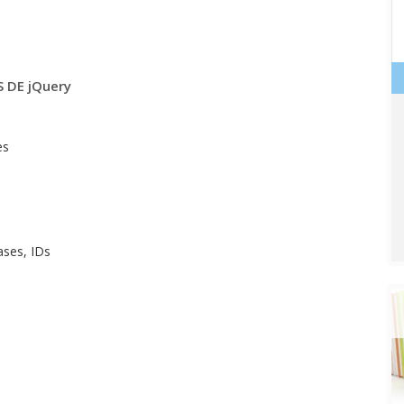
 DE jQuery
es
ases, IDs