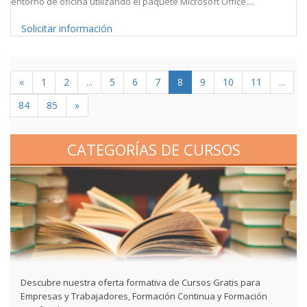
entorno de oficina utilizando el paquete Microsoft Office....
Solicitar información
«
1
2
...
5
6
7
8
9
10
11
...
84
85
»
CATEGORÍAS DE CURSOS
Descubre nuestra oferta formativa de Cursos Gratis para
Empresas y Trabajadores, Formación Continua y Formación