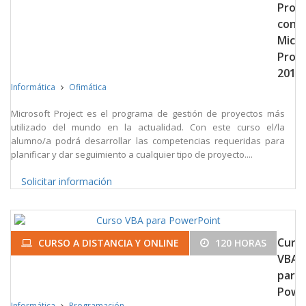
Proy
con
Micr
Proje
2013
Informática
Ofimática
Microsoft Project es el programa de gestión de proyectos más
utilizado del mundo en la actualidad. Con este curso el/la
alumno/a podrá desarrollar las competencias requeridas para
planificar y dar seguimiento a cualquier tipo de proyecto....
Solicitar información
Curs
CURSO A DISTANCIA Y ONLINE
120 HORAS
VBA
para
Powe
Informática
Programación