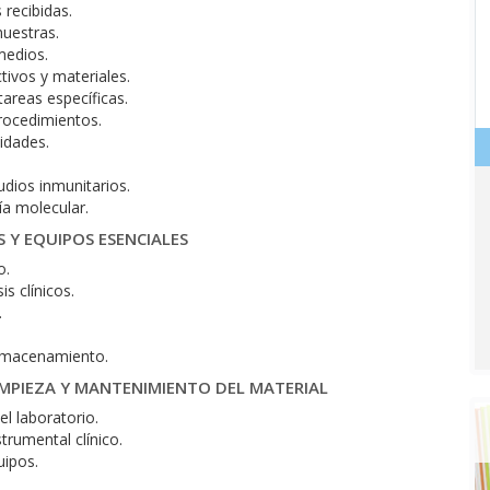
 recibidas.
muestras.
medios.
ivos y materiales.
areas específicas.
procedimientos.
idades.
dios inmunitarios.
ía molecular.
S Y EQUIPOS ESENCIALES
o.
s clínicos.
.
almacenamiento.
LIMPIEZA Y MANTENIMIENTO DEL MATERIAL
l laboratorio.
trumental clínico.
uipos.