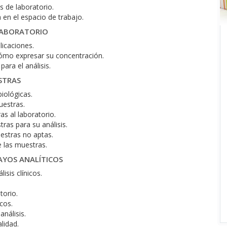
 de laboratorio.
en el espacio de trabajo.
 LABORATORIO
icaciones.
cómo expresar su concentración.
para el análisis.
STRAS
iológicas.
uestras.
s al laboratorio.
as para su análisis.
uestras no aptas.
e las muestras.
SAYOS ANALÍTICOS
sis clínicos.
torio.
cos.
análisis.
lidad.