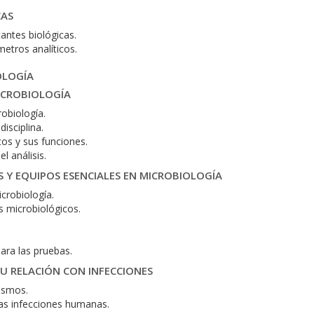
CAS
tantes biológicas.
etros analíticos.
OLOGÍA
ICROBIOLOGÍA
obiología.
disciplina.
cos y sus funciones.
l análisis.
S Y EQUIPOS ESENCIALES EN MICROBIOLOGÍA
crobiología.
s microbiológicos.
ara las pruebas.
U RELACIÓN CON INFECCIONES
nismos.
as infecciones humanas.