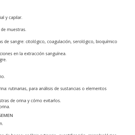
l y capilar.
 de muestras.
as de sangre: citológico, coagulación, serológico, bioquímico
iones en la extracción sanguínea.
gre.
io.
a: rutinarias, para análisis de sustancias o elementos
ras de orina y cómo evitarlos.
rina.
 SEMEN
n.