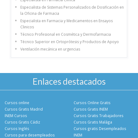
Especialista de Sistemas Personalizados de Dosificación en
la Oficina de Farmacia
Especialista en Farmacia y Medicamentos en Ensayos
Clinicos
Técnico Profesional en Cosmética y Dermofarmacia
Técnico Superior en Ortoprótesis y Productos de Apoyo
Ventilación mecánica en urgencias
Enlaces destacados
Cursos online
Cursos Online Gratis
Cursos Gratis Madrid
Cursos Gratis INEM
INEM Cursos
Cursos Gratis Trabajadores
Cursos Gratis Cádiz
Cursos Gratis Malága
Cursos Inglés
Cursos gratis Desempleados
Cursos para desempleados
INEM