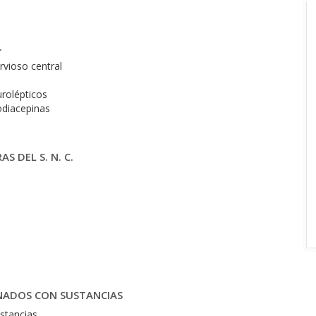
.
rvioso central
urolépticos
odiacepinas
 DEL S. N. C.
NADOS CON SUSTANCIAS
ustancias