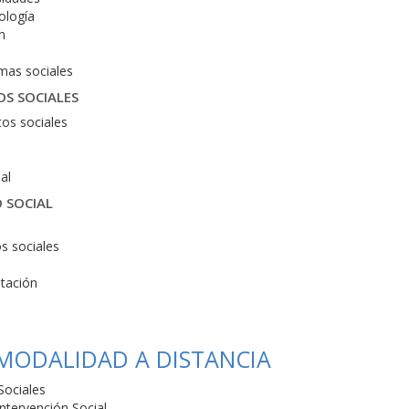
ología
n
mas sociales
OS SOCIALES
tos sociales
al
O SOCIAL
os sociales
ntación
 MODALIDAD A DISTANCIA
Sociales
ntervención Social