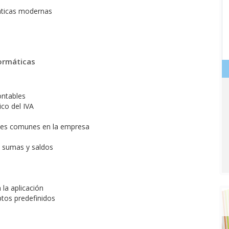
máticas modernas
ormáticas
ontables
ico del IVA
ones comunes en la empresa
e sumas y saldos
la aplicación
ptos predefinidos