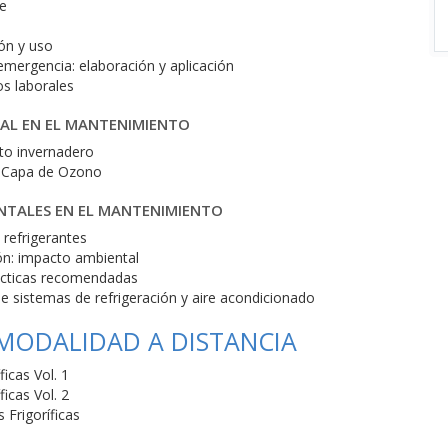
te
ión y uso
emergencia: elaboración y aplicación
os laborales
AL EN EL MANTENIMIENTO
to invernadero
a Capa de Ozono
ENTALES EN EL MANTENIMIENTO
refrigerantes
ión: impacto ambiental
rácticas recomendadas
e sistemas de refrigeración y aire acondicionado
 MODALIDAD A DISTANCIA
icas Vol. 1
icas Vol. 2
Frigoríficas