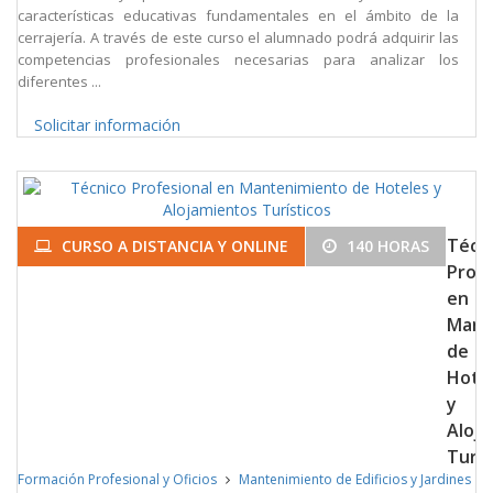
características educativas fundamentales en el ámbito de la
cerrajería. A través de este curso el alumnado podrá adquirir las
competencias profesionales necesarias para analizar los
diferentes ...
Solicitar información
Técn
CURSO A DISTANCIA Y ONLINE
140 HORAS
Profe
en
Mant
de
Hote
y
Aloj
Turís
Formación Profesional y Oficios
Mantenimiento de Edificios y Jardines