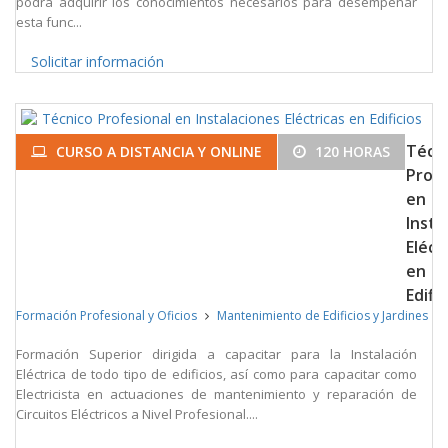
podrá adquirir los conocimientos necesarios para desempeñar
esta func...
Solicitar información
Técn
CURSO A DISTANCIA Y ONLINE
120 HORAS
Profe
en
Insta
Eléct
en
Edific
Formación Profesional y Oficios
Mantenimiento de Edificios y Jardines
Formación Superior dirigida a capacitar para la Instalación
Eléctrica de todo tipo de edificios, así como para capacitar como
Electricista en actuaciones de mantenimiento y reparación de
Circuitos Eléctricos a Nivel Profesional....