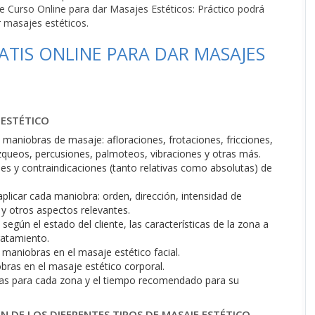
ste Curso Online para dar Masajes Estéticos: Práctico podrá
 masajes estéticos.
TIS ONLINE PARA DAR MASAJES
 ESTÉTICO
s maniobras de masaje: afloraciones, frotaciones, fricciones,
queos, percusiones, palmoteos, vibraciones y otras más.
es y contraindicaciones (tanto relativas como absolutas) de
aplicar cada maniobra: orden, dirección, intensidad de
 y otros aspectos relevantes.
egún el estado del cliente, las características de la zona a
tratamiento.
 maniobras en el masaje estético facial.
bras en el masaje estético corporal.
icas para cada zona y el tiempo recomendado para su
ÓN DE LOS DIFERENTES TIPOS DE MASAJE ESTÉTICO