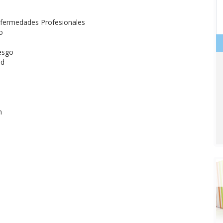
Enfermedades Profesionales
o
esgo
ud
n