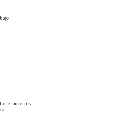
abajo
tos e Indirectos
ica