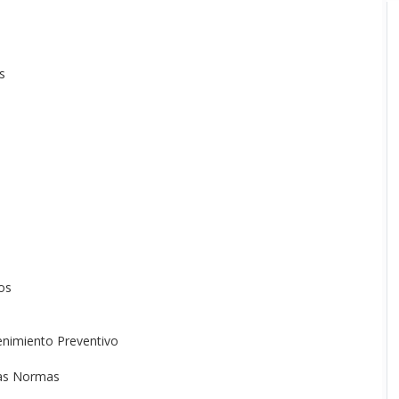
s
os
nimiento Preventivo
las Normas