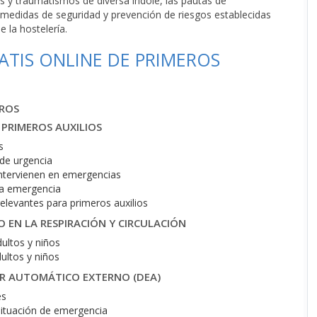
es y traumatismos de diversa índole, las pautas de
es medidas de seguridad y prevención de riesgos establecidas
 la hostelería.
TIS ONLINE DE PRIMEROS
EROS
PRIMEROS AUXILIOS
s
 de urgencia
intervienen en emergencias
una emergencia
elevantes para primeros auxilios
 EN LA RESPIRACIÓN Y CIRCULACIÓN
ultos y niños
ultos y niños
OR AUTOMÁTICO EXTERNO (DEA)
es
situación de emergencia