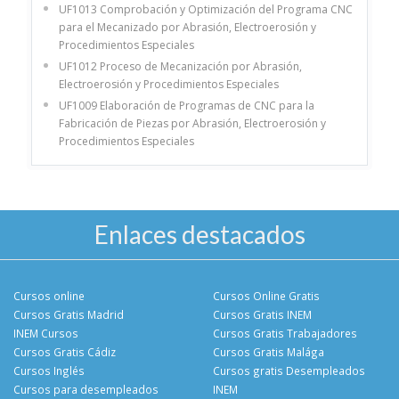
UF1013 Comprobación y Optimización del Programa CNC
para el Mecanizado por Abrasión, Electroerosión y
Procedimientos Especiales
UF1012 Proceso de Mecanización por Abrasión,
Electroerosión y Procedimientos Especiales
UF1009 Elaboración de Programas de CNC para la
Fabricación de Piezas por Abrasión, Electroerosión y
Procedimientos Especiales
Enlaces destacados
Cursos online
Cursos Online Gratis
Cursos Gratis Madrid
Cursos Gratis INEM
INEM Cursos
Cursos Gratis Trabajadores
Cursos Gratis Cádiz
Cursos Gratis Malága
Cursos Inglés
Cursos gratis Desempleados
Cursos para desempleados
INEM