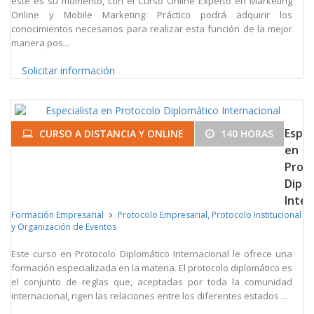
este es su momento, con el Curso Online Experto en Marketing
Online y Mobile Marketing: Práctico podrá adquirir los
conocimientos necesarios para realizar esta función de la mejor
manera pos...
Solicitar información
Espec
CURSO A DISTANCIA Y ONLINE
140 HORAS
en
Prot
Diplo
Inter
Formación Empresarial
Protocolo Empresarial, Protocolo Institucional
y Organización de Eventos
Este curso en Protocolo Diplomático Internacional le ofrece una
formación especializada en la materia. El protocolo diplomático es
el conjunto de reglas que, aceptadas por toda la comunidad
internacional, rigen las relaciones entre los diferentes estados ...