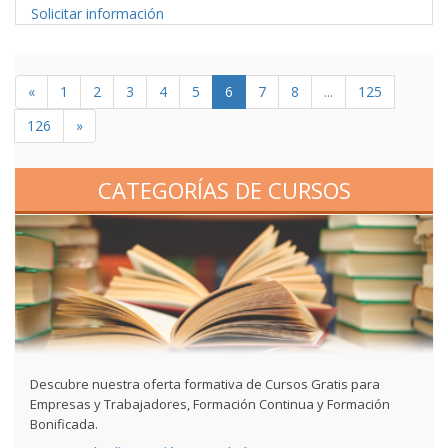
Solicitar información
«
1
2
3
4
5
6
7
8
...
125
126
»
CATEGORÍAS DE CURSOS
Descubre nuestra oferta formativa de Cursos Gratis para
Empresas y Trabajadores, Formación Continua y Formación
Bonificada.