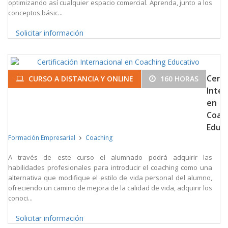
optimizando así cualquier espacio comercial. Aprenda, junto a los
conceptos básic...
Solicitar información
Certi
CURSO A DISTANCIA Y ONLINE
160 HORAS
Inter
en
Coac
Educ
Formación Empresarial
Coaching
A través de este curso el alumnado podrá adquirir las
habilidades profesionales para introducir el coaching como una
alternativa que modifique el estilo de vida personal del alumno,
ofreciendo un camino de mejora de la calidad de vida, adquirir los
conoci...
Solicitar información