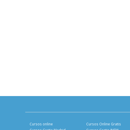
Cursos online
Cursos Online Gratis
Cursos Gratis Madrid
Cursos Gratis INEM