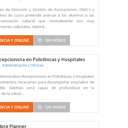
les de Dirección y Gestión de Asociaciones, ONG´s y
nimo de Lucro pretende acercar a los alumnos a las
inanciación cultural que normalmente son muy
stores culturales. Ademá...
NCIA Y ONLINE
160 HORAS
epcionista en Policlínicas y Hospitales
Administración y Oficinas
inistrativo-Recepcionista en Policlínicas y Hospitales
ocimientos necesarios para desempeñar esta labor de
ible. Además será capaz de profundizar en la
de la salud....
NCIA Y ONLINE
120 HORAS
ding Planner