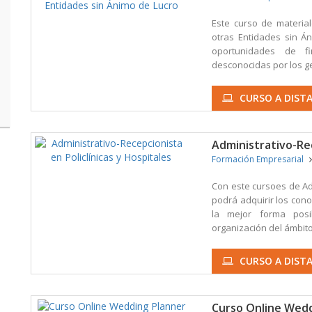
Este curso de materia
otras Entidades sin Á
oportunidades de f
desconocidas por los ge
CURSO A DISTA
Administrativo-Rec
Formación Empresarial
Con este cursoes de Adm
podrá adquirir los con
la mejor forma pos
organización del ámbito 
CURSO A DISTA
Curso Online Wed