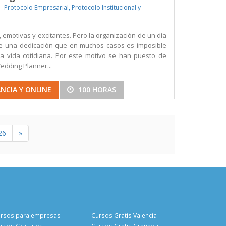
Protocolo Empresarial, Protocolo Institucional y
emotivas y excitantes. Pero la organización de un día
re una dedicación que en muchos casos es imposible
a vida cotidiana. Por este motivo se han puesto de
dding Planner...
NCIA Y ONLINE
100 HORAS
26
»
rsos para empresas
Cursos Gratis Valencia
rsos Gratuitos
Cursos Gratis Granada