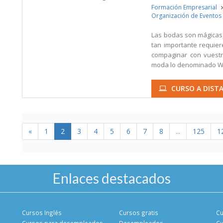
Formación Empresarial
Organización de Eventos
Las bodas son mágicas, 
tan importante requie
compaginar con vuestr
moda lo denominado We
CURSO A DISTA
«
1
2
3
4
5
6
7
8
...
125
1
Enlaces destacados
Cursos Inglés
Cursos gratis
Cu
Cursos para desempleados
Desempleados
Cu