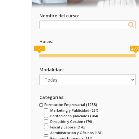
Nombre del curso:
Horas:
0
200
Modalidad:
Categorías:
Formación Empresarial (
1258
)
Marketing y Publicidad (
234
)
Peritaciones Judiciales (
204
)
Dirección y Gestión (
179
)
Fiscal y Laboral (
145
)
Administración y Oficinas (
131
)
Recursos Humanos (
115
)