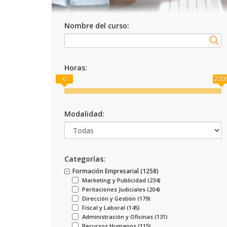
Nombre del curso:
Horas:
0
200
Modalidad:
Categorías:
Formación Empresarial (
1258
)
Marketing y Publicidad (
234
)
Peritaciones Judiciales (
204
)
Dirección y Gestión (
179
)
Fiscal y Laboral (
145
)
Administración y Oficinas (
131
)
Recursos Humanos (
115
)