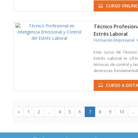
CURSO ONLINE
Técnico Profesiona
Estrés Laboral
Formación Empresarial
Este curso de Técnico 
Estrés Laboral le ofr
técnicas de control y l
destrezas fundamentale
CURSO A DISTA
«
1
2
...
4
5
6
7
8
9
10
...