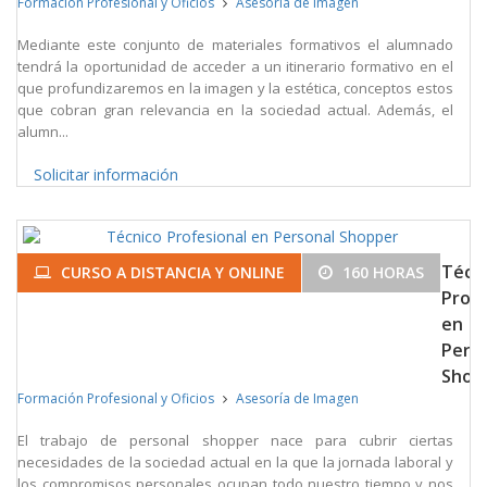
Formación Profesional y Oficios
Asesoría de Imagen
Mediante este conjunto de materiales formativos el alumnado
tendrá la oportunidad de acceder a un itinerario formativo en el
que profundizaremos en la imagen y la estética, conceptos estos
que cobran gran relevancia en la sociedad actual. Además, el
alumn...
Solicitar información
Técn
CURSO A DISTANCIA Y ONLINE
160 HORAS
Profe
en
Pers
Shop
Formación Profesional y Oficios
Asesoría de Imagen
El trabajo de personal shopper nace para cubrir ciertas
necesidades de la sociedad actual en la que la jornada laboral y
los compromisos personales ocupan todo nuestro tiempo y nos