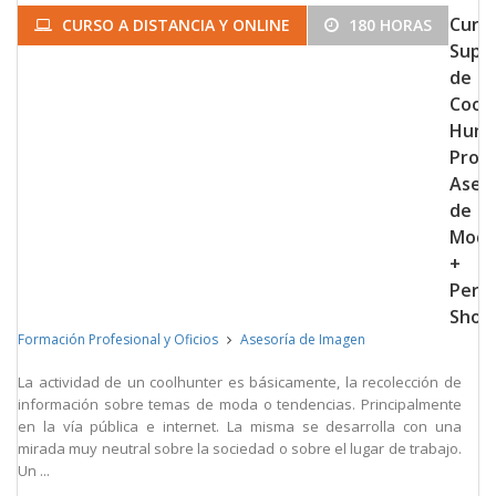
Curs
CURSO A DISTANCIA Y ONLINE
180 HORAS
Super
de
Cool
Hunt
Profe
Ases
de
Mod
+
Pers
Shop
Formación Profesional y Oficios
Asesoría de Imagen
La actividad de un coolhunter es básicamente, la recolección de
información sobre temas de moda o tendencias. Principalmente
en la vía pública e internet. La misma se desarrolla con una
mirada muy neutral sobre la sociedad o sobre el lugar de trabajo.
Un ...