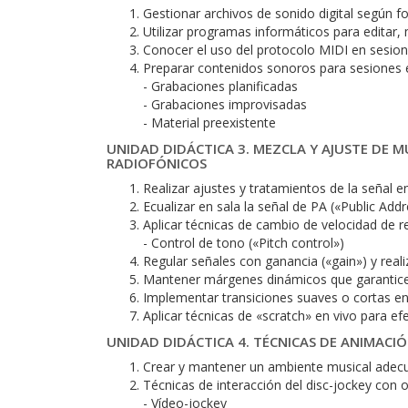
Gestionar archivos de sonido digital según 
Utilizar programas informáticos para editar, 
Conocer el uso del protocolo MIDI en sesion
Preparar contenidos sonoros para sesiones en
- Grabaciones planificadas
- Grabaciones improvisadas
- Material preexistente
UNIDAD DIDÁCTICA 3. MEZCLA Y AJUSTE DE M
RADIOFÓNICOS
Realizar ajustes y tratamientos de la señal 
Ecualizar en sala la señal de PA («Public Add
Aplicar técnicas de cambio de velocidad de 
- Control de tono («Pitch control»)
Regular señales con ganancia («gain») y real
Mantener márgenes dinámicos que garanticen l
Implementar transiciones suaves o cortas e
Aplicar técnicas de «scratch» en vivo para e
UNIDAD DIDÁCTICA 4. TÉCNICAS DE ANIMACI
Crear y mantener un ambiente musical adecu
Técnicas de interacción del disc-jockey con 
- Vídeo-jockey