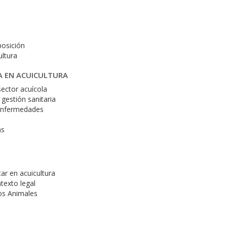
posición
ultura
IA EN ACUICULTURA
sector acuícola
 gestión sanitaria
e enfermedades
as
ar en acuicultura
texto legal
los Animales