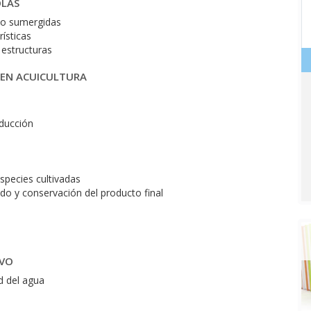
OLAS
s o sumergidas
rísticas
 estructuras
 EN ACUICULTURA
oducción
species cultivadas
do y conservación del producto final
IVO
d del agua