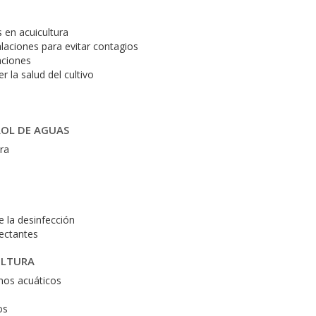
 en acuicultura
laciones para evitar contagios
laciones
 la salud del cultivo
ROL DE AGUAS
ra
 la desinfección
ectantes
ULTURA
mos acuáticos
os