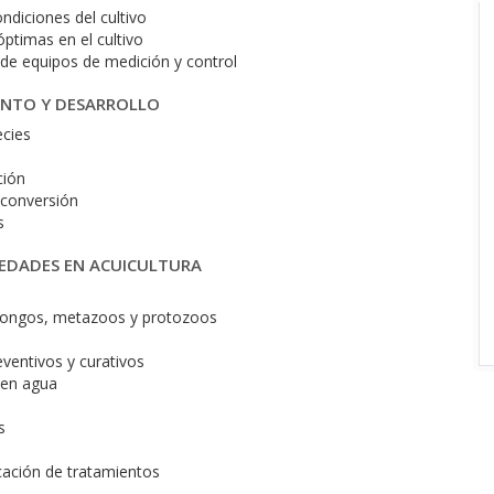
ndiciones del cultivo
ptimas en el cultivo
de equipos de medición y control
IENTO Y DESARROLLO
ecies
ción
e conversión
s
MEDADES EN ACUICULTURA
, hongos, metazoos y protozoos
ventivos y curativos
 en agua
s
cación de tratamientos