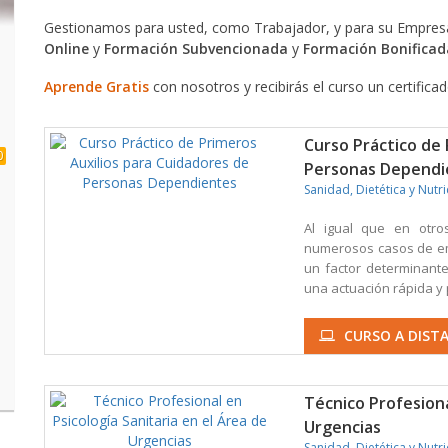
Gestionamos para usted, como Trabajador, y para su Empresa
Online
y
Formación Subvencionada
y
Formación Bonificad
Aprende Gratis
con nosotros y recibirás el curso un certifica
Curso Práctico de 
0
Personas Dependi
Sanidad, Dietética y Nutr
Al igual que en otro
numerosos casos de em
un factor determinante
una actuación rápida y 
CURSO A DIST
Técnico Profesiona
Urgencias
Sanidad, Dietética y Nutr