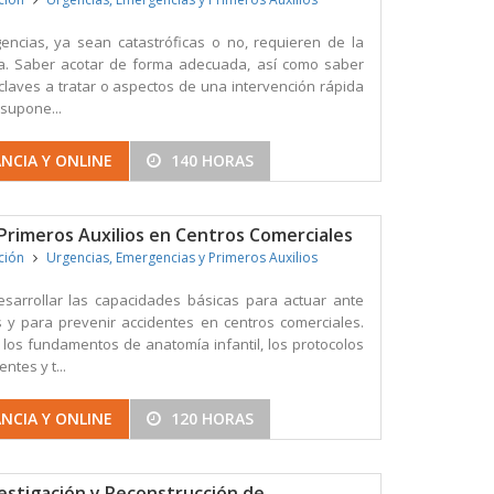
encias, ya sean catastróficas o no, requieren de la
ica. Saber acotar de forma adecuada, así como saber
s claves a tratar o aspectos de una intervención rápida
 supone...
NCIA Y ONLINE
140 HORAS
 Primeros Auxilios en Centros Comerciales
ición
Urgencias, Emergencias y Primeros Auxilios
esarrollar las capacidades básicas para actuar ante
 y para prevenir accidentes en centros comerciales.
 los fundamentos de anatomía infantil, los protocolos
ntes y t...
NCIA Y ONLINE
120 HORAS
vestigación y Reconstrucción de