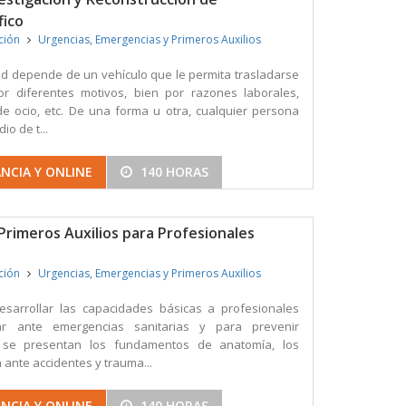
fico
ición
Urgencias, Emergencias y Primeros Auxilios
ad depende de un vehículo que le permita trasladarse
r diferentes motivos, bien por razones laborales,
 de ocio, etc. De una forma u otra, cualquier persona
io de t...
NCIA Y ONLINE
140 HORAS
Primeros Auxilios para Profesionales
ición
Urgencias, Emergencias y Primeros Auxilios
esarrollar las capacidades básicas a profesionales
ar ante emergencias sanitarias y para prevenir
o se presentan los fundamentos de anatomía, los
 ante accidentes y trauma...
NCIA Y ONLINE
140 HORAS