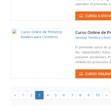
atienden. El presente cu
CURSO A DISTA
Curso Online de Pr
Sanidad, Dietética y Nutr
El presente curso en p
las capacidades básic
prevenir accidentes. 
infantil, los protocolos d
CURSO ONLINE
«
1
2
3
4
5
6
7
8
9
10
»