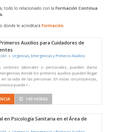
, todo lo relacionado con la
Formación Continua
a.
do donde le acreditará
Formación
.
Primeros Auxilios para Cuidadores de
entes
ición
Urgencias, Emergencias y Primeros Auxilios
s sectores laborales o personales, pueden darse
ergencias donde los primeros auxilios pueden llegar
 en la vida de las personas. En estas circunstancias,
precisa puede r...
ANCIA
140 HORAS
l en Psicología Sanitaria en el Área de
ición
Urgencias, Emergencias y Primeros Auxilios