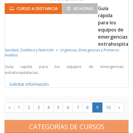
Guía
CURSO A DISTANCIA
80 HORAS
rápida
para los
equipos de
emergencias
extrahospitala
Sanidad, Dietética y Nutrición
Urgencias, Emergencias y Primeros
Auxilios
Guía rapida para los equipos de emergencias
extrahospitalarias...
Solicitar información
«
1
2
3
4
5
6
7
8
9
10
»
CATEGORÍAS DE CURSOS