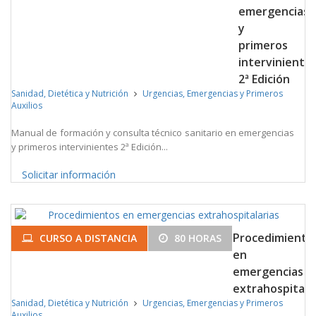
emergencias
y
primeros
interviniente
2ª Edición
Sanidad, Dietética y Nutrición
Urgencias, Emergencias y Primeros
Auxilios
Manual de formación y consulta técnico sanitario en emergencias
y primeros intervinientes 2ª Edición...
Solicitar información
Procedimiento
CURSO A DISTANCIA
80 HORAS
en
emergencias
extrahospitala
Sanidad, Dietética y Nutrición
Urgencias, Emergencias y Primeros
Auxilios