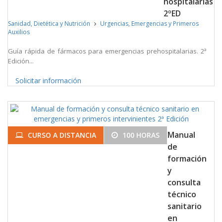
hospitalarias
2ºED
Sanidad, Dietética y Nutrición
Urgencias, Emergencias y Primeros
Auxilios
Guía rápida de fármacos para emergencias prehospitalarias. 2ª
Edición...
Solicitar información
Manual
CURSO A DISTANCIA
100 HORAS
de
formación
y
consulta
técnico
sanitario
en