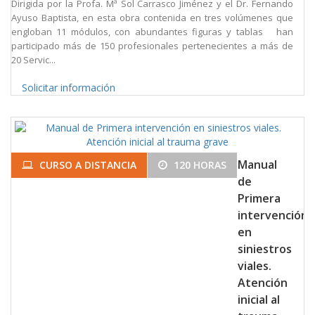
Dirigida por la Profa. Mª Sol Carrasco Jiménez y el Dr. Fernando
Ayuso Baptista, en esta obra contenida en tres volúmenes que
engloban 11 módulos, con abundantes figuras y tablas han
participado más de 150 profesionales pertenecientes a más de
20 Servic...
Solicitar información
Manual
CURSO A DISTANCIA
120 HORAS
de
Primera
intervención
en
siniestros
viales.
Atención
inicial al